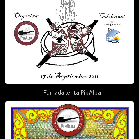
II Fumada lenta PipAlba