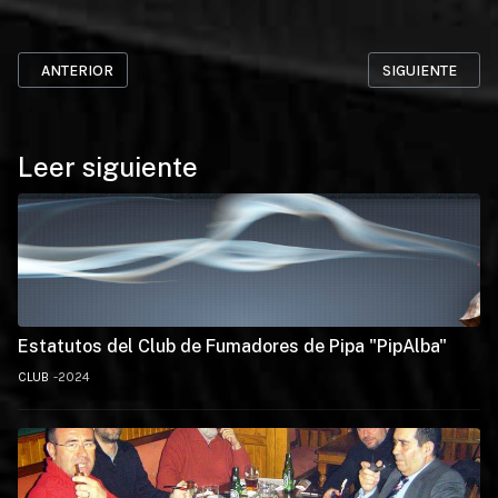
ARTÍCULO ANTERIOR: CALENDARIO PRÓXIMAS FUMADAS Y KEDAD
ARTÍCULO SIGUIE
ANTERIOR
SIGUIENTE
Leer siguiente
Estatutos del Club de Fumadores de Pipa "PipAlba"
CLUB
2024