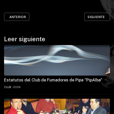
ARTÍCULO ANTERIOR: VI FUMADA LENTA PIPALBA 2019
ARTÍCULO SIGUIE
ANTERIOR
SIGUIENTE
Leer siguiente
Estatutos del Club de Fumadores de Pipa "PipAlba"
CLUB
2024