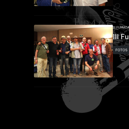
III FUMAD
III 
FOTOS