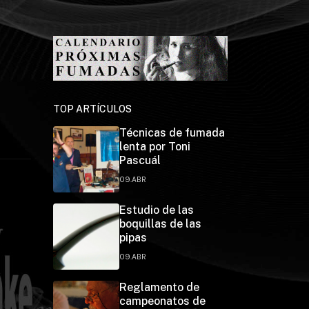
TOP ARTÍCULOS
Técnicas de fumada
lenta por Toni
Pascuál
09.ABR
Estudio de las
boquillas de las
pipas
09.ABR
Reglamento de
campeonatos de