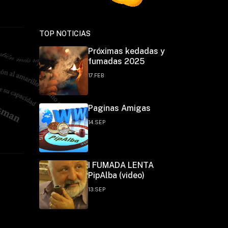
TOP NOTICIAS
Próximas kedadas y
fumadas 2025
17.FEB
Paginas Amigas
14.SEP
I FUMADA LENTA
PipAlba (video)
13.SEP