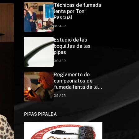
Técnicas de fumada
lenta por Toni
Pascuál
09.ABR
Estudio de las
boquillas de las
pipas
09.ABR
Reglamento de
campeonatos de
fumada lenta de la
Federación Española
09.ABR
de Pipa Clubs
PIPAS PIPALBA