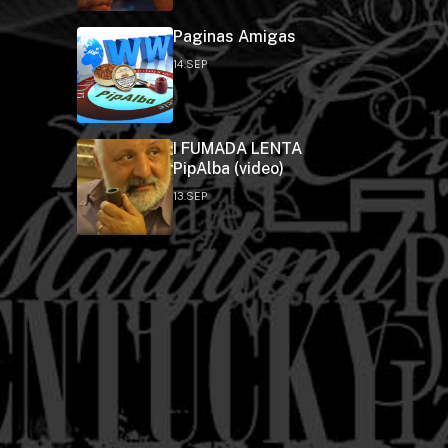
Paginas Amigas
14.SEP
I FUMADA LENTA
PipAlba (video)
13.SEP