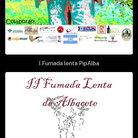
I Fumada lenta PipAlba