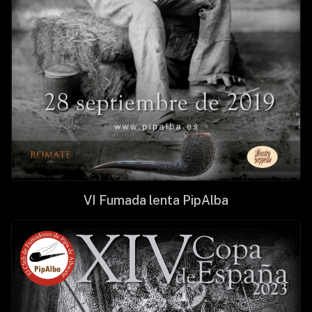
VI Fumada lenta PipAlba