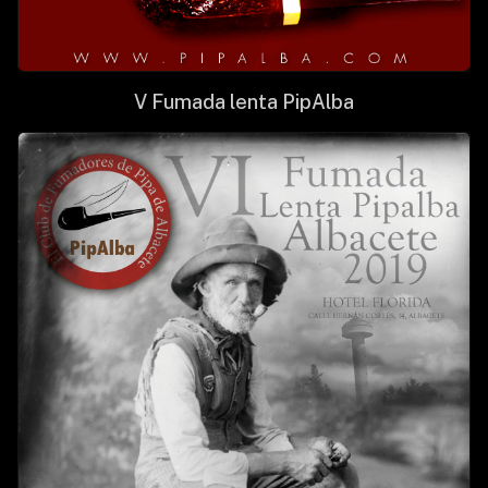
V Fumada lenta PipAlba