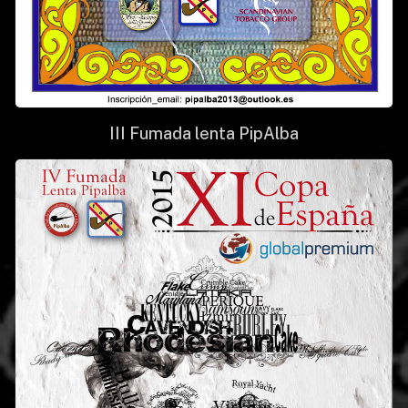
III Fumada lenta PipAlba