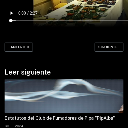
ARTÍCULO ANTERIOR: PAGINAS AMIGAS
ARTÍCULO SIGUI
ANTERIOR
SIGUIENTE
Leer siguiente
Estatutos del Club de Fumadores de Pipa "PipAlba"
CLUB
2024