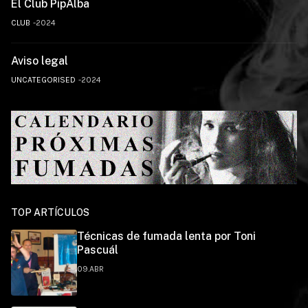
El Club PipAlba
CLUB
2024
Aviso legal
UNCATEGORISED
2024
TOP ARTÍCULOS
Técnicas de fumada lenta por Toni
Pascuál
09.ABR