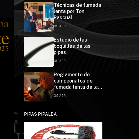
Técnicas de fumada
lenta por Toni
Pascuál
09.ABR
Estudio de las
boquillas de las
pipas
09.ABR
Reglamento de
campeonatos de
fumada lenta de la
Federación Española
09.ABR
de Pipa Clubs
PIPAS PIPALBA