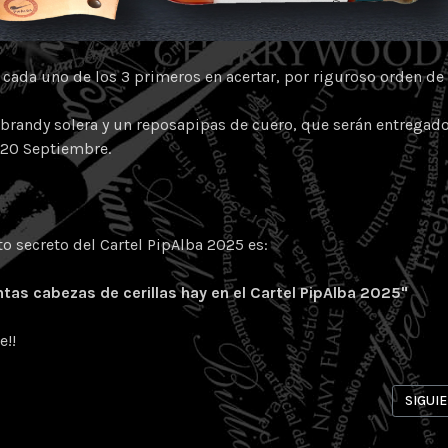
 cada uno de los 3 primeros en acertar, por riguroso orden de
 brandy solera y un reposapipas de cuero, que serán entregad
 20 Septiembre.
to secreto del Cartel PipAlba 2025 es:
tas cabezas de cerillas hay en el Cartel PipAlba 2025"
e!!
RIOR: HORARIOS, MENU Y UBICACIONES DE LA VIII FUMADA LENTA PIP
ARTÍCU
SIGUI