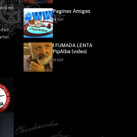
ará en
Paginas Amigas
14.SEP
idad.
rtel.
I FUMADA LENTA
PipAlba (video)
13.SEP