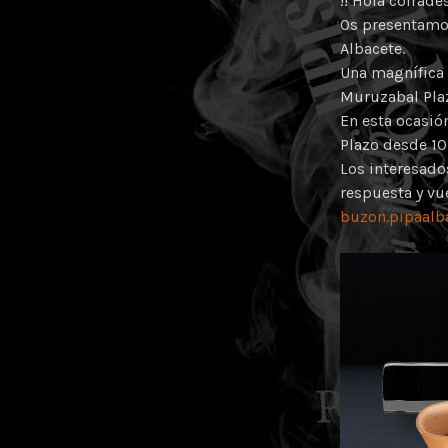
!! Hola cofrade
Os presentamos
Albacete.
Una magnífica 
Muruzabal Plaz
En esta ocasió
Plazo desde 10 
Los interesados
respuesta y vu
buzon.pipaal